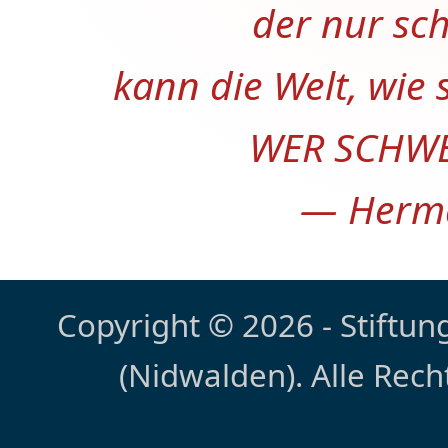
der nur sch
kann die Welt, wie s
WER SCHWE
— Herma
Copyright © 2026 - Stiftung
(Nidwalden). Alle Rec